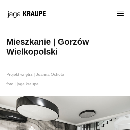
Mieszkanie | Gorzów 
Wielkopolski
Projekt wnętrz |
Joanna Ochota
foto | jaga.kraupe